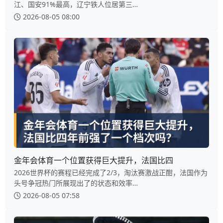
江、国安91%最高，辽宁铁人位居第三…
2026-08-05 08:00
金年会体育一个位置获得巨大提升，法国比四
2026世界杯的赛程已经完成了2/3，淘汰赛激战正酣，法国作为
头号争冠热门所展现出了的状态和效率…
2026-08-05 07:58