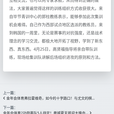
互相交流，也可以向专家求教，从而得到正确的做
法，大家普遍觉得这样的训练组织方式收获很大。来
自毕节青训中心的郭柱教练表示，能够参加此次集训
机会难得。自己作为西部试点地区选派的教练员，来
到韩国的一周里，无论是赛事的对抗强度，还是战术
理念的学习交流，都极大地开拓了视野，学到了新东
西、真东西。4月25日，高贤福指导将亲自带队训
练，现场给集训队讲解后场组织进攻的原则和方法。
上一篇：
金年会体育弗拉霍维奇，如今的十字路口！与尤文的棋…
下一篇：
金年会体育2功勋离队5人待定！曼城夏天将迎大换血…